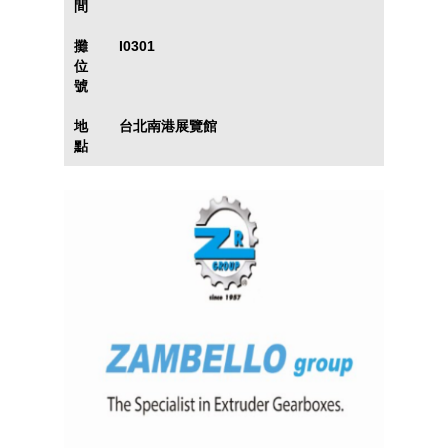
間
攤
I0301
位
號
地
台北南港展覽館
點